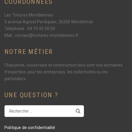
COORDONNEES
Les Toitures Montiliennes
5 avenue Agricol Perdiguier, 26200 Montélimar
Téléphone : 04 75 92 30 50
Mail : contact@toitures-montiliennes.fr
NOTRE MÉTIER
Charpente, couverture et construction bois sont nos domaines
d'expertise, pour les entreprises, les collectivités ou les
particuliers.
UNE QUESTION ?
Politique de confidentialité